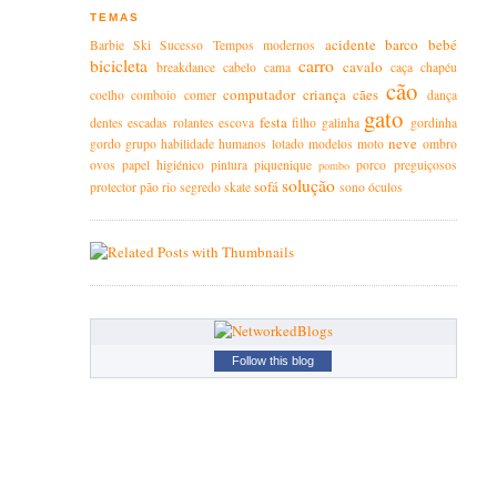
TEMAS
acidente
barco
bebé
Barbie
Ski
Sucesso
Tempos modernos
bicicleta
carro
cavalo
breakdance
cabelo
cama
caça
chapéu
cão
computador
criança
cães
coelho
comboio
comer
dança
gato
festa
dentes
escadas rolantes
escova
filho
galinha
gordinha
neve
gordo
grupo
habilidade
humanos
lotado
modelos
moto
ombro
ovos
papel higiénico
pintura
piquenique
porco
preguiçosos
pombo
solução
sofá
protector
pão
rio
segredo
skate
sono
óculos
Follow this blog