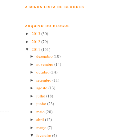
A MINHA LISTA DE BLOGUES
ARQUIVO DO BLOGUE
2013
(30)
►
2012
(79)
►
2011
(151)
▼
dezembro
(10)
►
novembro
(14)
►
outubro
(14)
►
setembro
(11)
►
agosto
(13)
►
julho
(18)
►
junho
(23)
►
maio
(20)
►
abril
(12)
►
março
(7)
►
fevereiro
(4)
▼