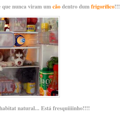
ce que nunca viram um
cão
dentro dum
frigorífico
!!!
bitat natural... Está fresquiiiinho!!!!