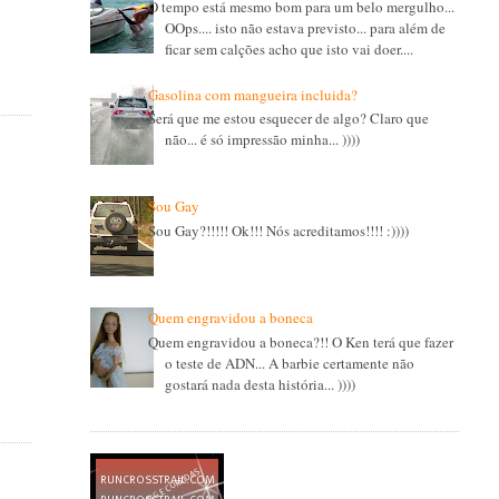
O tempo está mesmo bom para um belo mergulho...
OOps.... isto não estava previsto... para além de
ficar sem calções acho que isto vai doer....
Gasolina com mangueira incluida?
Será que me estou esquecer de algo? Claro que
não... é só impressão minha... ))))
Sou Gay
Sou Gay?!!!!! Ok!!! Nós acreditamos!!!! :))))
Quem engravidou a boneca
Quem engravidou a boneca?!! O Ken terá que fazer
o teste de ADN... A barbie certamente não
gostará nada desta história... ))))