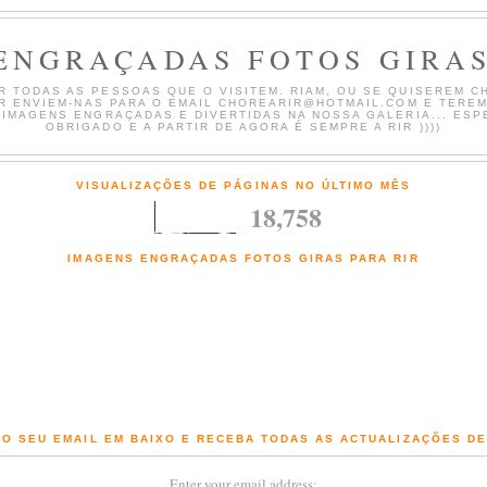
ENGRAÇADAS FOTOS GIRAS
 TODAS AS PESSOAS QUE O VISITEM. RIAM, OU SE QUISEREM CH
AR ENVIEM-NAS PARA O EMAIL CHOREARIR@HOTMAIL.COM E TERE
 IMAGENS ENGRAÇADAS E DIVERTIDAS NA NOSSA GALERIA... ESP
OBRIGADO E A PARTIR DE AGORA É SEMPRE A RIR ))))
VISUALIZAÇÕES DE PÁGINAS NO ÚLTIMO MÊS
18,758
IMAGENS ENGRAÇADAS FOTOS GIRAS PARA RIR
Fotografias engraçadas e Imagens giras com comentários de chorar a rir
O SEU EMAIL EM BAIXO E RECEBA TODAS AS ACTUALIZAÇÕES D
Enter your email address: