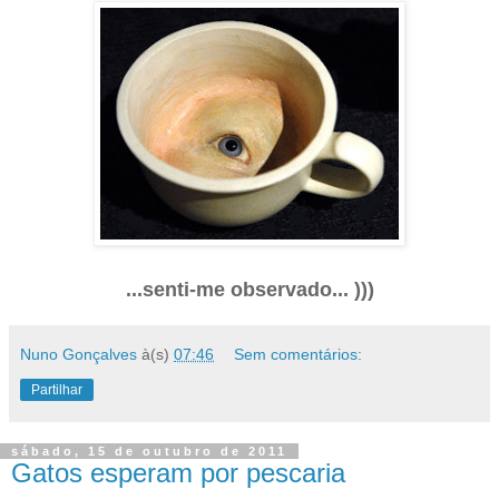
...senti-me observado... )))
Nuno Gonçalves
à(s)
07:46
Sem comentários:
Partilhar
sábado, 15 de outubro de 2011
Gatos esperam por pescaria