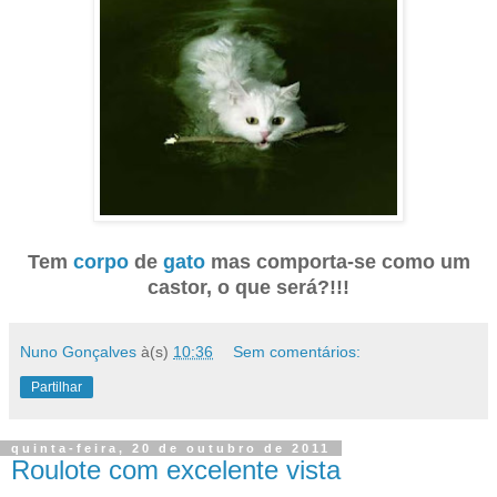
Tem
corpo
de
gato
mas comporta-se como um
castor, o que será?!!!
Nuno Gonçalves
à(s)
10:36
Sem comentários:
Partilhar
quinta-feira, 20 de outubro de 2011
Roulote com excelente vista