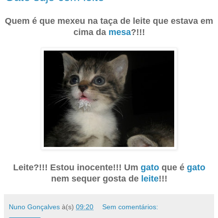
Quem é que mexeu na taça de leite que estava em
cima da
mesa
?!!!
Leite?!!! Estou inocente!!! Um
gato
que é
gato
nem sequer gosta de
leite
!!!
Nuno Gonçalves
à(s)
09:20
Sem comentários: