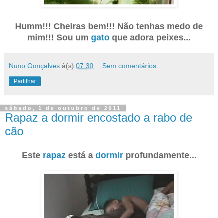
Humm!!! Cheiras bem!!! Não tenhas medo de
mim!!! Sou um
gato
que adora peixes...
Nuno Gonçalves
à(s)
07:30
Sem comentários:
Partilhar
sábado, 1 de outubro de 2011
Rapaz a dormir encostado a rabo de
cão
Este
rapaz
está a
dormir
profundamente...