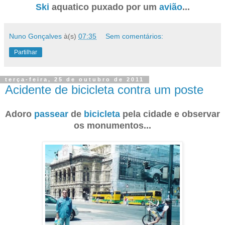
Ski
aquatico puxado por um
avião
...
Nuno Gonçalves
à(s)
07:35
Sem comentários:
Partilhar
terça-feira, 25 de outubro de 2011
Acidente de bicicleta contra um poste
Adoro
passear
de
bicicleta
pela cidade e observar
os monumentos...