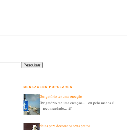
MENSAGENS POPULARES
Obrigatório ter uma erecção
Obrigatório ter uma erecção... ...ou pelo menos é
recomendado... :)))
Ideias para decorar os seus pratos