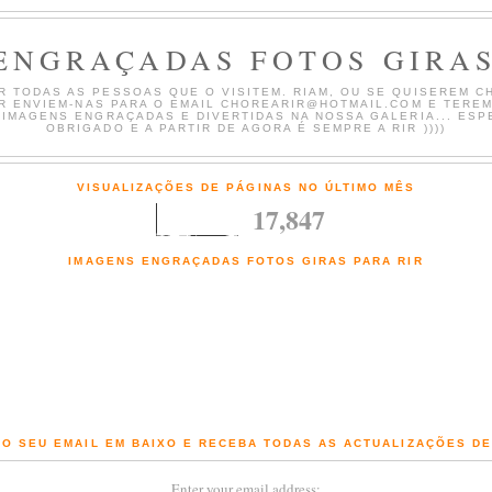
ENGRAÇADAS FOTOS GIRAS
 TODAS AS PESSOAS QUE O VISITEM. RIAM, OU SE QUISEREM CH
AR ENVIEM-NAS PARA O EMAIL CHOREARIR@HOTMAIL.COM E TERE
 IMAGENS ENGRAÇADAS E DIVERTIDAS NA NOSSA GALERIA... ESP
OBRIGADO E A PARTIR DE AGORA É SEMPRE A RIR ))))
VISUALIZAÇÕES DE PÁGINAS NO ÚLTIMO MÊS
17,847
IMAGENS ENGRAÇADAS FOTOS GIRAS PARA RIR
Fotografias engraçadas e Imagens giras com comentários de chorar a rir
O SEU EMAIL EM BAIXO E RECEBA TODAS AS ACTUALIZAÇÕES D
Enter your email address: