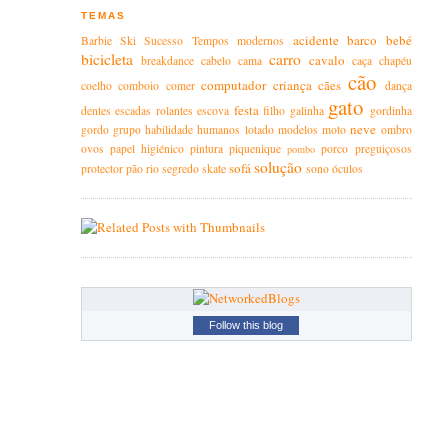
TEMAS
acidente
barco
bebé
Barbie
Ski
Sucesso
Tempos modernos
bicicleta
carro
cavalo
breakdance
cabelo
cama
caça
chapéu
cão
computador
criança
cães
coelho
comboio
comer
dança
gato
festa
dentes
escadas rolantes
escova
filho
galinha
gordinha
neve
gordo
grupo
habilidade
humanos
lotado
modelos
moto
ombro
ovos
papel higiénico
pintura
piquenique
porco
preguiçosos
pombo
solução
sofá
protector
pão
rio
segredo
skate
sono
óculos
Follow this blog