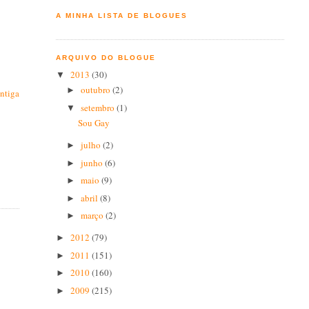
A MINHA LISTA DE BLOGUES
ARQUIVO DO BLOGUE
2013
(30)
▼
outubro
(2)
►
ntiga
setembro
(1)
▼
Sou Gay
julho
(2)
►
junho
(6)
►
maio
(9)
►
abril
(8)
►
março
(2)
►
2012
(79)
►
2011
(151)
►
2010
(160)
►
2009
(215)
►