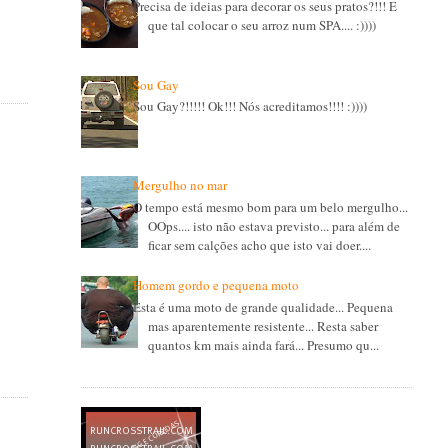
Precisa de ideias para decorar os seus pratos?!!! E
que tal colocar o seu arroz num SPA.... :))))
Sou Gay
Sou Gay?!!!!! Ok!!! Nós acreditamos!!!! :))))
Mergulho no mar
O tempo está mesmo bom para um belo mergulho...
OOps.... isto não estava previsto... para além de
ficar sem calções acho que isto vai doer....
Homem gordo e pequena moto
Esta é uma moto de grande qualidade... Pequena
mas aparentemente resistente... Resta saber
quantos km mais ainda fará... Presumo qu...