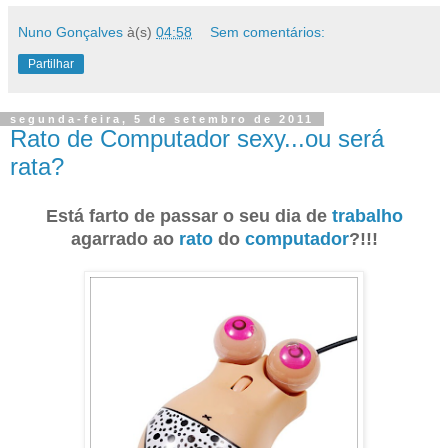
Nuno Gonçalves
à(s)
04:58
Sem comentários:
Partilhar
segunda-feira, 5 de setembro de 2011
Rato de Computador sexy...ou será
rata?
Está farto de passar o seu dia de
trabalho
agarrado ao
rato
do
computador
?!!!