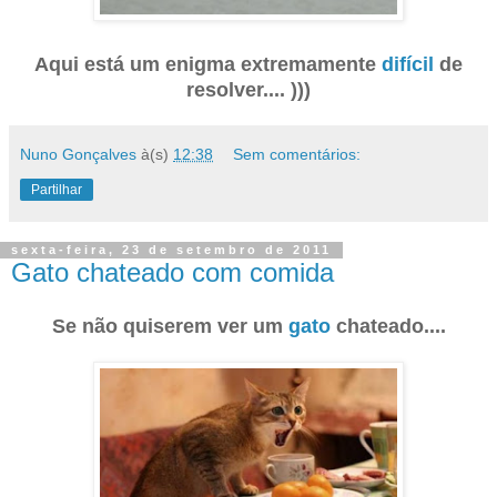
Aqui está um enigma extremamente
difícil
de
resolver.... )))
Nuno Gonçalves
à(s)
12:38
Sem comentários:
Partilhar
sexta-feira, 23 de setembro de 2011
Gato chateado com comida
Se não quiserem ver um
gato
chateado....