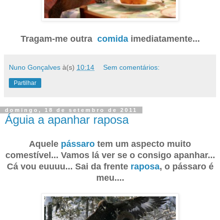
Tragam-me outra
comida
imediatamente...
Nuno Gonçalves
à(s)
10:14
Sem comentários:
Partilhar
domingo, 18 de setembro de 2011
Águia a apanhar raposa
Aquele
pássaro
tem um aspecto muito
comestível... Vamos lá ver se o consigo apanhar...
Cá vou euuuu... Sai da frente
raposa
, o pássaro é
meu....