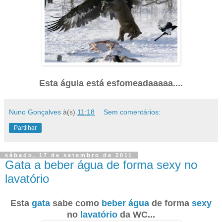
Esta águia está esfomeadaaaaa....
Nuno Gonçalves
à(s)
11:18
Sem comentários:
Partilhar
sábado, 17 de setembro de 2011
Gata a beber água de forma sexy no
lavatório
Esta
gata
sabe como
beber
água
de forma
sexy
no
lavatório
da WC...