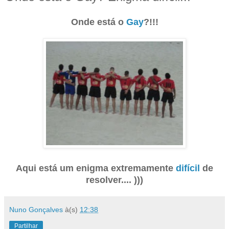
Onde está o
Gay
?!!!
Aqui está um enigma extremamente
difícil
de
resolver.... )))
Nuno Gonçalves
à(s)
12:38
Partilhar