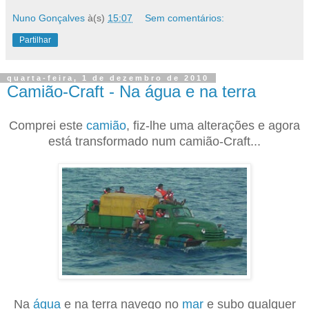
Nuno Gonçalves
à(s)
15:07
Sem comentários:
Partilhar
quarta-feira, 1 de dezembro de 2010
Camião-Craft - Na água e na terra
Comprei este
camião
, fiz-lhe uma alterações e agora
está transformado num camião-Craft...
Na
água
e na terra navego no
mar
e subo qualquer