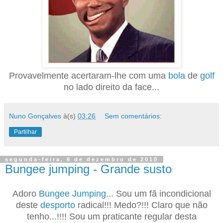
Provavelmente acertaram-lhe com uma
bola
de
golf
no lado direito da face...
Nuno Gonçalves
à(s)
03:26
Sem comentários:
Partilhar
segunda-feira, 6 de dezembro de 2010
Bungee jumping - Grande susto
Adoro
Bungee Jumping
... Sou um fã incondicional
deste
desporto
radical!!! Medo?!!! Claro que não
tenho...!!!! Sou um praticante regular desta