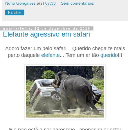
Nuno Gonçalves
à(s)
07:33
Sem comentários:
Partilhar
quarta-feira, 22 de dezembro de 2010
Elefante agressivo em safari
Adoro fazer um belo safari... Querido chega-te mais
perto daquele
elefante
... Tem um ar tão
querido
!!!
Ele não está a ser agressivo.. apenas quer estar