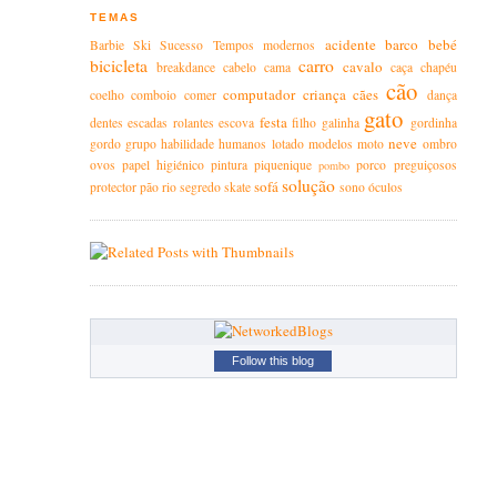
TEMAS
acidente
barco
bebé
Barbie
Ski
Sucesso
Tempos modernos
bicicleta
carro
cavalo
breakdance
cabelo
cama
caça
chapéu
cão
computador
criança
cães
coelho
comboio
comer
dança
gato
festa
dentes
escadas rolantes
escova
filho
galinha
gordinha
neve
gordo
grupo
habilidade
humanos
lotado
modelos
moto
ombro
ovos
papel higiénico
pintura
piquenique
porco
preguiçosos
pombo
solução
sofá
protector
pão
rio
segredo
skate
sono
óculos
Follow this blog