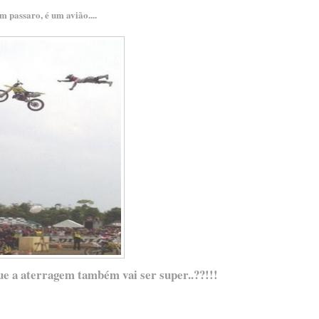
m passaro, é um avião....
ue a aterragem também vai ser super..??!!!