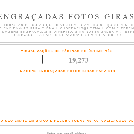
ENGRAÇADAS FOTOS GIRAS
 TODAS AS PESSOAS QUE O VISITEM. RIAM, OU SE QUISEREM CH
AR ENVIEM-NAS PARA O EMAIL CHOREARIR@HOTMAIL.COM E TERE
 IMAGENS ENGRAÇADAS E DIVERTIDAS NA NOSSA GALERIA... ESP
OBRIGADO E A PARTIR DE AGORA É SEMPRE A RIR ))))
VISUALIZAÇÕES DE PÁGINAS NO ÚLTIMO MÊS
19,273
IMAGENS ENGRAÇADAS FOTOS GIRAS PARA RIR
Fotografias engraçadas e Imagens giras com comentários de chorar a rir
O SEU EMAIL EM BAIXO E RECEBA TODAS AS ACTUALIZAÇÕES D
Enter your email address: