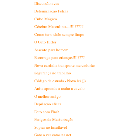
Discussão aves
Determinação Felina
Cubo Mágico
Cérebro Masculino....!!!!?????
Como ter o chão sempre limpo
O Gato Hitler
Assento para homem
Escorrega para crianças!!!!????
Nova carrinha transporte mercadorias
Segurança no trabalho
Código da estrada - Nova lei )))
Anita aprende a andar a cavalo
O melhor amigo
Depilação eficaz
Foto com Flash
Perigos da Masturbação
Soprar no insuflável
Gato a ver gatas na net