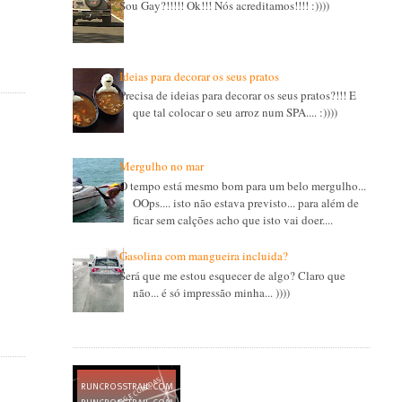
Sou Gay?!!!!! Ok!!! Nós acreditamos!!!! :))))
Ideias para decorar os seus pratos
Precisa de ideias para decorar os seus pratos?!!! E
que tal colocar o seu arroz num SPA.... :))))
Mergulho no mar
O tempo está mesmo bom para um belo mergulho...
OOps.... isto não estava previsto... para além de
ficar sem calções acho que isto vai doer....
Gasolina com mangueira incluida?
Será que me estou esquecer de algo? Claro que
não... é só impressão minha... ))))