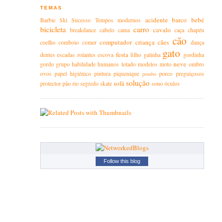
TEMAS
acidente
barco
bebé
Barbie
Ski
Sucesso
Tempos modernos
bicicleta
carro
cavalo
breakdance
cabelo
cama
caça
chapéu
cão
computador
criança
cães
coelho
comboio
comer
dança
gato
festa
dentes
escadas rolantes
escova
filho
galinha
gordinha
neve
gordo
grupo
habilidade
humanos
lotado
modelos
moto
ombro
ovos
papel higiénico
pintura
piquenique
porco
preguiçosos
pombo
solução
sofá
protector
pão
rio
segredo
skate
sono
óculos
Follow this blog