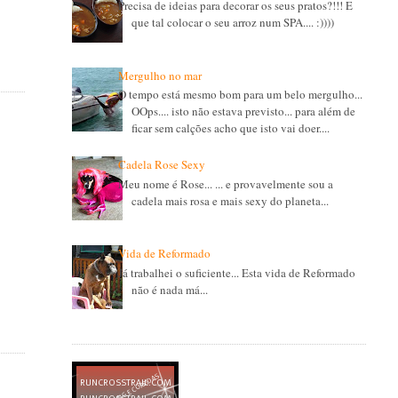
Precisa de ideias para decorar os seus pratos?!!! E
que tal colocar o seu arroz num SPA.... :))))
Mergulho no mar
O tempo está mesmo bom para um belo mergulho...
OOps.... isto não estava previsto... para além de
ficar sem calções acho que isto vai doer....
Cadela Rose Sexy
Meu nome é Rose... ... e provavelmente sou a
cadela mais rosa e mais sexy do planeta...
Vida de Reformado
Já trabalhei o suficiente... Esta vida de Reformado
não é nada má...