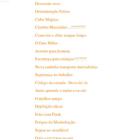
Discussão aves
Determinação Felina
Cubo Mágico
Cérebro Masculino....!!!!?????
Como ter o chão sempre limpo
O Gato Hitler
Assento para homem
Escorrega para crianças!!!!????
Nova carrinha transporte mercadorias
Segurança no trabalho
Código da estrada - Nova lei )))
Anita aprende a andar a cavalo
O melhor amigo
Depilação eficaz
Foto com Flash
Perigos da Masturbação
Soprar no insuflável
Gato a ver gatas na net