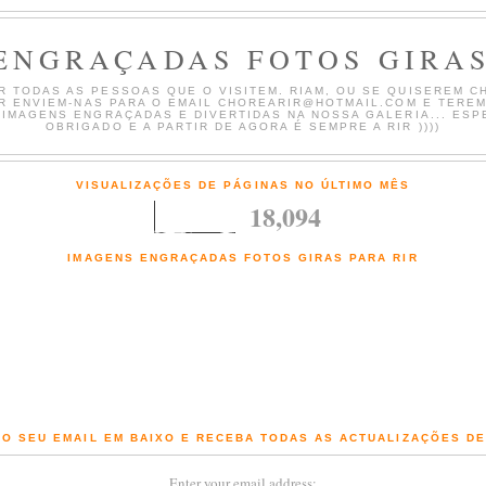
ENGRAÇADAS FOTOS GIRAS
 TODAS AS PESSOAS QUE O VISITEM. RIAM, OU SE QUISEREM CH
AR ENVIEM-NAS PARA O EMAIL CHOREARIR@HOTMAIL.COM E TERE
 IMAGENS ENGRAÇADAS E DIVERTIDAS NA NOSSA GALERIA... ESP
OBRIGADO E A PARTIR DE AGORA É SEMPRE A RIR ))))
VISUALIZAÇÕES DE PÁGINAS NO ÚLTIMO MÊS
18,094
IMAGENS ENGRAÇADAS FOTOS GIRAS PARA RIR
Fotografias engraçadas e Imagens giras com comentários de chorar a rir
O SEU EMAIL EM BAIXO E RECEBA TODAS AS ACTUALIZAÇÕES D
Enter your email address: