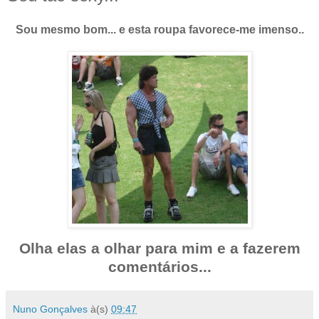
Sou mesmo bom... e esta roupa favorece-me imenso..
Olha elas a olhar para mim e a fazerem
comentários...
Nuno Gonçalves
à(s)
09:47