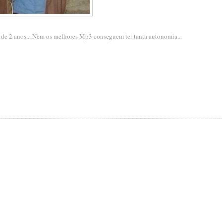
a de 2 anos... Nem os melhores Mp3 conseguem ter tanta autonomia...