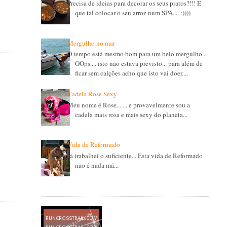
Precisa de ideias para decorar os seus pratos?!!! E
que tal colocar o seu arroz num SPA.... :))))
Mergulho no mar
O tempo está mesmo bom para um belo mergulho...
OOps.... isto não estava previsto... para além de
ficar sem calções acho que isto vai doer....
Cadela Rose Sexy
Meu nome é Rose... ... e provavelmente sou a
cadela mais rosa e mais sexy do planeta...
Vida de Reformado
Já trabalhei o suficiente... Esta vida de Reformado
não é nada má...