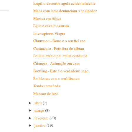
Esquilo encontra aguia acidentalmente
Maos com lama denunciam o apalpador
Musica em Africa
Egua e cavalo exausto
Interruptores Viagra
Churrasco - Dono e o seu fiel cao
Casamento - Foto fora do album
Policia municipal multa condutor
Crianças - Animação em casa
Bowling - Este é o verdadeiro jogo
Problemas com o multibanco
Tenda camuflada
Mansao de luxo
abril
(7)
►
março
(8)
►
fevereiro
(20)
►
janeiro
(19)
►