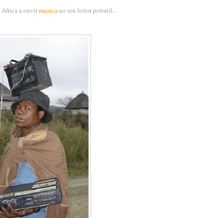
 Africa a ouvir
musica
no seu leitor portatil...