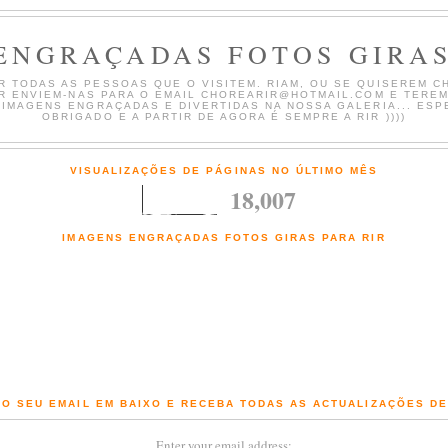
ENGRAÇADAS FOTOS GIRAS
 TODAS AS PESSOAS QUE O VISITEM. RIAM, OU SE QUISEREM CH
AR ENVIEM-NAS PARA O EMAIL CHOREARIR@HOTMAIL.COM E TERE
 IMAGENS ENGRAÇADAS E DIVERTIDAS NA NOSSA GALERIA... ESP
OBRIGADO E A PARTIR DE AGORA É SEMPRE A RIR ))))
VISUALIZAÇÕES DE PÁGINAS NO ÚLTIMO MÊS
18,007
IMAGENS ENGRAÇADAS FOTOS GIRAS PARA RIR
Fotografias engraçadas e Imagens giras com comentários de chorar a rir
O SEU EMAIL EM BAIXO E RECEBA TODAS AS ACTUALIZAÇÕES D
Enter your email address: