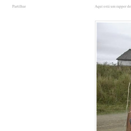
Partilhar
Aqui está um rapper de