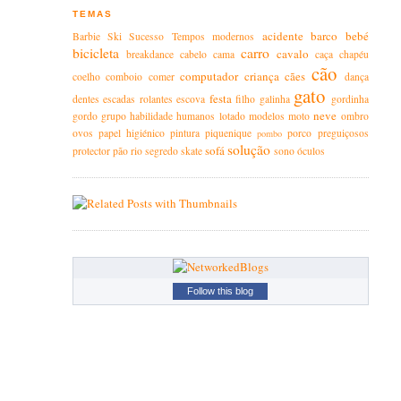
TEMAS
acidente
barco
bebé
Barbie
Ski
Sucesso
Tempos modernos
bicicleta
carro
cavalo
breakdance
cabelo
cama
caça
chapéu
cão
computador
criança
cães
coelho
comboio
comer
dança
gato
festa
dentes
escadas rolantes
escova
filho
galinha
gordinha
neve
gordo
grupo
habilidade
humanos
lotado
modelos
moto
ombro
ovos
papel higiénico
pintura
piquenique
porco
preguiçosos
pombo
solução
sofá
protector
pão
rio
segredo
skate
sono
óculos
Follow this blog