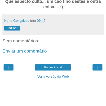
Que aspecto culto... um cão fino destes é outra
coisa.... :)
Nuno Gonçalves
à(s)
09:42
Partilhar
Sem comentários:
Enviar um comentário
‹
›
Página inicial
Ver a versão da Web