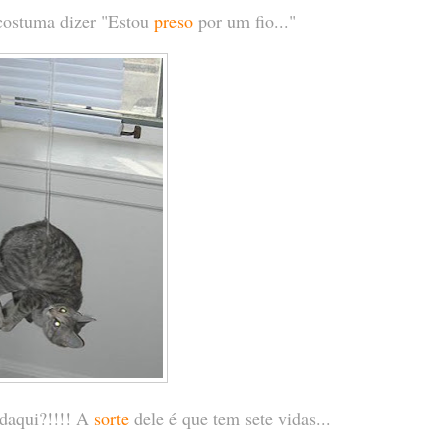
 costuma dizer "Estou
preso
por um fio..."
 daqui?!!!! A
sorte
dele é que tem sete vidas...