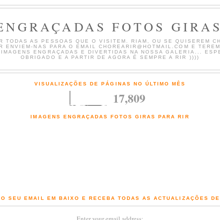
ENGRAÇADAS FOTOS GIRAS
 TODAS AS PESSOAS QUE O VISITEM. RIAM, OU SE QUISEREM CH
AR ENVIEM-NAS PARA O EMAIL CHOREARIR@HOTMAIL.COM E TERE
 IMAGENS ENGRAÇADAS E DIVERTIDAS NA NOSSA GALERIA... ESP
OBRIGADO E A PARTIR DE AGORA É SEMPRE A RIR ))))
VISUALIZAÇÕES DE PÁGINAS NO ÚLTIMO MÊS
17,809
IMAGENS ENGRAÇADAS FOTOS GIRAS PARA RIR
Fotografias engraçadas e Imagens giras com comentários de chorar a rir
O SEU EMAIL EM BAIXO E RECEBA TODAS AS ACTUALIZAÇÕES D
Enter your email address: