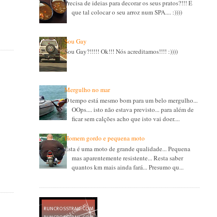
Precisa de ideias para decorar os seus pratos?!!! E
que tal colocar o seu arroz num SPA.... :))))
Sou Gay
Sou Gay?!!!!! Ok!!! Nós acreditamos!!!! :))))
Mergulho no mar
O tempo está mesmo bom para um belo mergulho...
OOps.... isto não estava previsto... para além de
ficar sem calções acho que isto vai doer....
Homem gordo e pequena moto
Esta é uma moto de grande qualidade... Pequena
mas aparentemente resistente... Resta saber
quantos km mais ainda fará... Presumo qu...