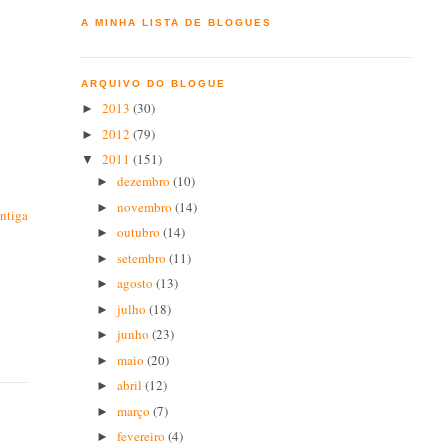
A MINHA LISTA DE BLOGUES
ARQUIVO DO BLOGUE
2013
(30)
►
2012
(79)
►
2011
(151)
▼
dezembro
(10)
►
novembro
(14)
►
ntiga
outubro
(14)
►
setembro
(11)
►
agosto
(13)
►
julho
(18)
►
junho
(23)
►
maio
(20)
►
abril
(12)
►
março
(7)
►
fevereiro
(4)
►