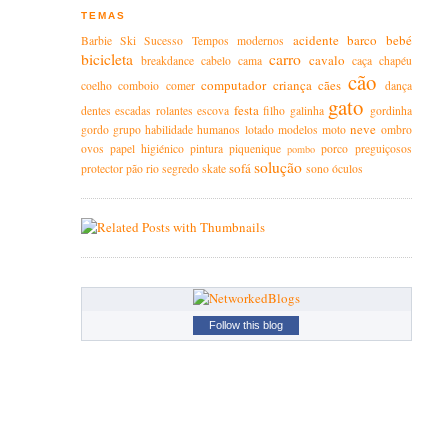
TEMAS
acidente
barco
bebé
Barbie
Ski
Sucesso
Tempos modernos
bicicleta
carro
cavalo
breakdance
cabelo
cama
caça
chapéu
cão
computador
criança
cães
coelho
comboio
comer
dança
gato
festa
dentes
escadas rolantes
escova
filho
galinha
gordinha
neve
gordo
grupo
habilidade
humanos
lotado
modelos
moto
ombro
ovos
papel higiénico
pintura
piquenique
porco
preguiçosos
pombo
solução
sofá
protector
pão
rio
segredo
skate
sono
óculos
Follow this blog