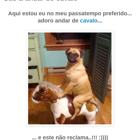
Aqui estou eu no meu passatempo preferido...
adoro andar de
cavalo
...
... e este não reclama..!!! :))))