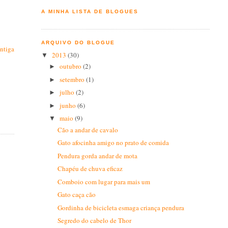
A MINHA LISTA DE BLOGUES
ARQUIVO DO BLOGUE
ntiga
2013
(30)
▼
outubro
(2)
►
setembro
(1)
►
julho
(2)
►
junho
(6)
►
maio
(9)
▼
Cão a andar de cavalo
Gato afocinha amigo no prato de comida
Pendura gorda andar de mota
Chapéu de chuva eficaz
Comboio com lugar para mais um
Gato caça cão
Gordinha de bicicleta esmaga criança pendura
Segredo do cabelo de Thor