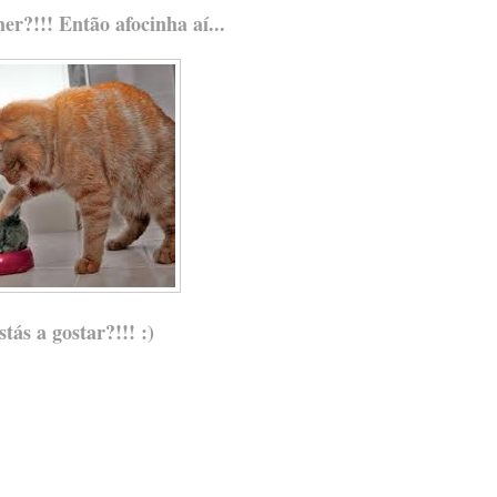
r?!!! Então afocinha aí...
stás a gostar?!!! :)