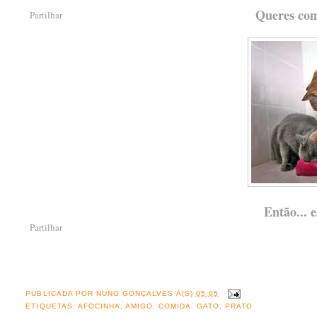
Queres come
Partilhar
Então... e
Partilhar
PUBLICADA POR
NUNO GONÇALVES
À(S)
05:05
ETIQUETAS:
AFOCINHA
,
AMIGO
,
COMIDA
,
GATO
,
PRATO