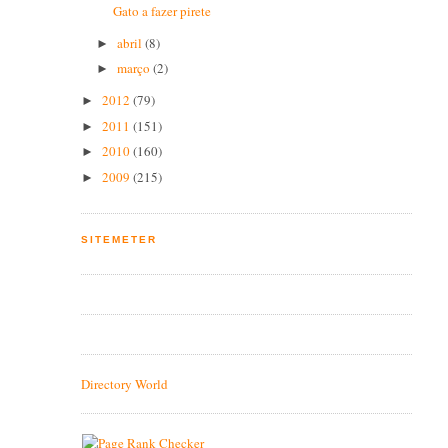
Gato a fazer pirete
abril
(8)
►
março
(2)
►
2012
(79)
►
2011
(151)
►
2010
(160)
►
2009
(215)
►
SITEMETER
Directory World