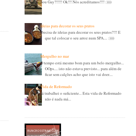
Sou Gay?!!!!! Ok!!! Nós acreditamos!!!! :))))
Ideias para decorar os seus pratos
Precisa de ideias para decorar os seus pratos?!!! E
que tal colocar o seu arroz num SPA.... :))))
Mergulho no mar
O tempo está mesmo bom para um belo mergulho...
OOps.... isto não estava previsto... para além de
ficar sem calções acho que isto vai doer....
Vida de Reformado
Já trabalhei o suficiente... Esta vida de Reformado
não é nada má...