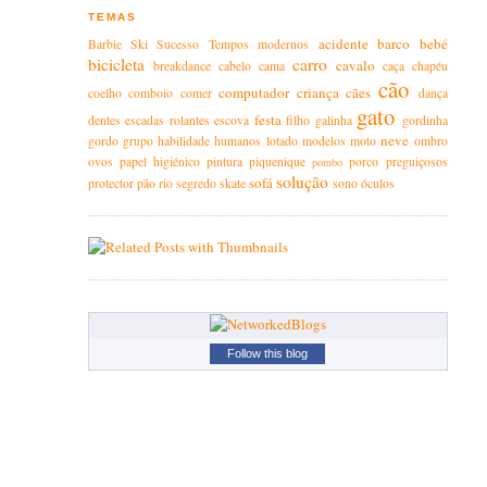
TEMAS
acidente
barco
bebé
Barbie
Ski
Sucesso
Tempos modernos
bicicleta
carro
cavalo
breakdance
cabelo
cama
caça
chapéu
cão
computador
criança
cães
coelho
comboio
comer
dança
gato
festa
dentes
escadas rolantes
escova
filho
galinha
gordinha
neve
gordo
grupo
habilidade
humanos
lotado
modelos
moto
ombro
ovos
papel higiénico
pintura
piquenique
porco
preguiçosos
pombo
solução
sofá
protector
pão
rio
segredo
skate
sono
óculos
Follow this blog