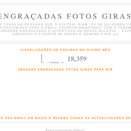
ENGRAÇADAS FOTOS GIRAS
 TODAS AS PESSOAS QUE O VISITEM. RIAM, OU SE QUISEREM CH
AR ENVIEM-NAS PARA O EMAIL CHOREARIR@HOTMAIL.COM E TERE
 IMAGENS ENGRAÇADAS E DIVERTIDAS NA NOSSA GALERIA... ESP
OBRIGADO E A PARTIR DE AGORA É SEMPRE A RIR ))))
VISUALIZAÇÕES DE PÁGINAS NO ÚLTIMO MÊS
18,359
IMAGENS ENGRAÇADAS FOTOS GIRAS PARA RIR
Fotografias engraçadas e Imagens giras com comentários de chorar a rir
O SEU EMAIL EM BAIXO E RECEBA TODAS AS ACTUALIZAÇÕES D
Enter your email address: