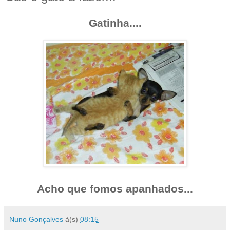
Gatinha....
Acho que fomos apanhados...
Nuno Gonçalves
à(s)
08:15