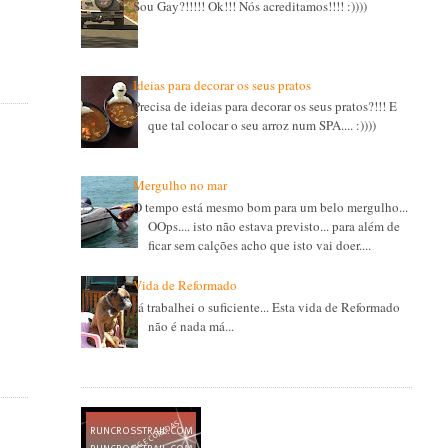
Sou Gay?!!!!! Ok!!! Nós acreditamos!!!! :))))
Ideias para decorar os seus pratos
Precisa de ideias para decorar os seus pratos?!!! E
que tal colocar o seu arroz num SPA.... :))))
Mergulho no mar
O tempo está mesmo bom para um belo mergulho...
OOps.... isto não estava previsto... para além de
ficar sem calções acho que isto vai doer....
Vida de Reformado
Já trabalhei o suficiente... Esta vida de Reformado
não é nada má...