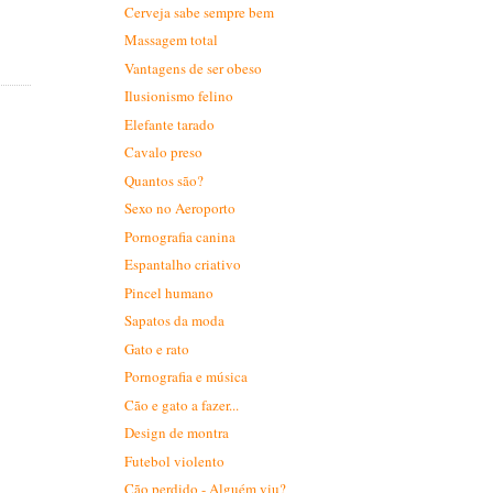
Cerveja sabe sempre bem
Massagem total
Vantagens de ser obeso
Ilusionismo felino
Elefante tarado
Cavalo preso
Quantos são?
Sexo no Aeroporto
Pornografia canina
Espantalho criativo
Pincel humano
Sapatos da moda
Gato e rato
Pornografia e música
Cão e gato a fazer...
Design de montra
Futebol violento
Cão perdido - Alguém viu?