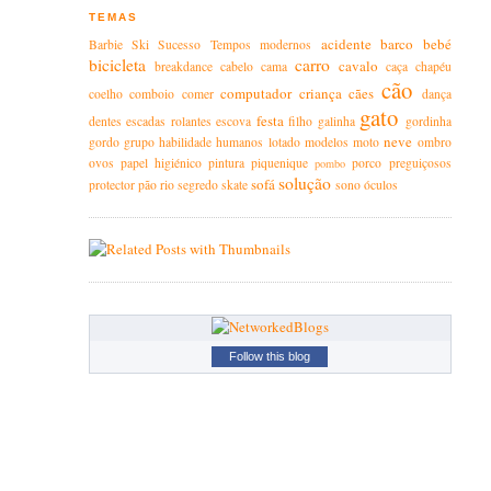
TEMAS
acidente
barco
bebé
Barbie
Ski
Sucesso
Tempos modernos
bicicleta
carro
cavalo
breakdance
cabelo
cama
caça
chapéu
cão
computador
criança
cães
coelho
comboio
comer
dança
gato
festa
dentes
escadas rolantes
escova
filho
galinha
gordinha
neve
gordo
grupo
habilidade
humanos
lotado
modelos
moto
ombro
ovos
papel higiénico
pintura
piquenique
porco
preguiçosos
pombo
solução
sofá
protector
pão
rio
segredo
skate
sono
óculos
Follow this blog