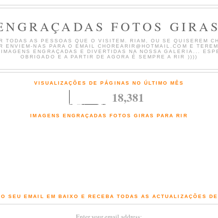
ENGRAÇADAS FOTOS GIRAS
 TODAS AS PESSOAS QUE O VISITEM. RIAM, OU SE QUISEREM CH
AR ENVIEM-NAS PARA O EMAIL CHOREARIR@HOTMAIL.COM E TERE
 IMAGENS ENGRAÇADAS E DIVERTIDAS NA NOSSA GALERIA... ESP
OBRIGADO E A PARTIR DE AGORA É SEMPRE A RIR ))))
VISUALIZAÇÕES DE PÁGINAS NO ÚLTIMO MÊS
18,381
IMAGENS ENGRAÇADAS FOTOS GIRAS PARA RIR
Fotografias engraçadas e Imagens giras com comentários de chorar a rir
O SEU EMAIL EM BAIXO E RECEBA TODAS AS ACTUALIZAÇÕES D
Enter your email address: