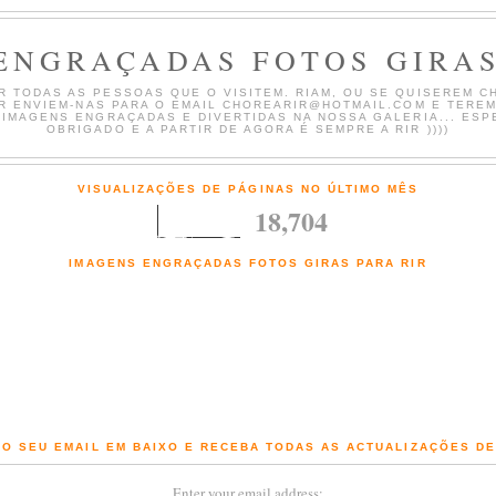
ENGRAÇADAS FOTOS GIRAS
 TODAS AS PESSOAS QUE O VISITEM. RIAM, OU SE QUISEREM CH
AR ENVIEM-NAS PARA O EMAIL CHOREARIR@HOTMAIL.COM E TERE
 IMAGENS ENGRAÇADAS E DIVERTIDAS NA NOSSA GALERIA... ESP
OBRIGADO E A PARTIR DE AGORA É SEMPRE A RIR ))))
VISUALIZAÇÕES DE PÁGINAS NO ÚLTIMO MÊS
18,704
IMAGENS ENGRAÇADAS FOTOS GIRAS PARA RIR
Fotografias engraçadas e Imagens giras com comentários de chorar a rir
O SEU EMAIL EM BAIXO E RECEBA TODAS AS ACTUALIZAÇÕES D
Enter your email address: