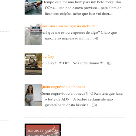
O tempo está mesmo bom para um belo mergulho...
OOps.... isto não estava previsto... para além de
ficar sem calções acho que isto vai doer....
Gasolina com mangueira incluida?
Será que me estou esquecer de algo? Claro que
não... é só impressão minha... ))))
Sou Gay
Sou Gay?!!!!! Ok!!! Nós acreditamos!!!! :))))
Quem engravidou a boneca
Quem engravidou a boneca?!! O Ken terá que fazer
o teste de ADN... A barbie certamente não
gostará nada desta história... ))))