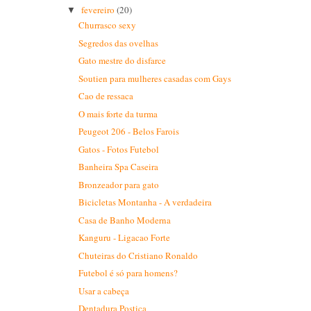
fevereiro
(20)
▼
Churrasco sexy
Segredos das ovelhas
Gato mestre do disfarce
Soutien para mulheres casadas com Gays
Cao de ressaca
O mais forte da turma
Peugeot 206 - Belos Farois
Gatos - Fotos Futebol
Banheira Spa Caseira
Bronzeador para gato
Bicicletas Montanha - A verdadeira
Casa de Banho Moderna
Kanguru - Ligacao Forte
Chuteiras do Cristiano Ronaldo
Futebol é só para homens?
Usar a cabeça
Dentadura Postiça