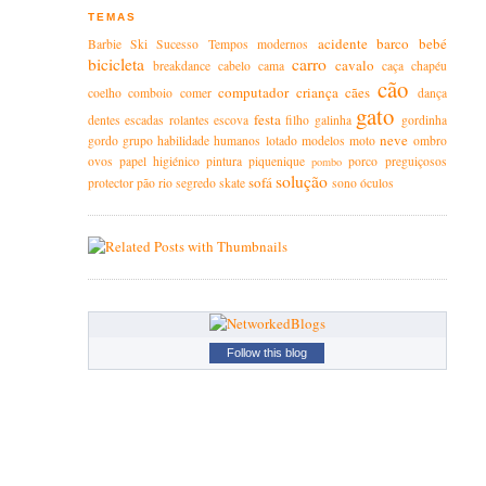
TEMAS
acidente
barco
bebé
Barbie
Ski
Sucesso
Tempos modernos
bicicleta
carro
cavalo
breakdance
cabelo
cama
caça
chapéu
cão
computador
criança
cães
coelho
comboio
comer
dança
gato
festa
dentes
escadas rolantes
escova
filho
galinha
gordinha
neve
gordo
grupo
habilidade
humanos
lotado
modelos
moto
ombro
ovos
papel higiénico
pintura
piquenique
porco
preguiçosos
pombo
solução
sofá
protector
pão
rio
segredo
skate
sono
óculos
Follow this blog