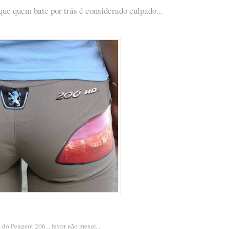
ue quem bate por trás é considerado culpado...
s do Peugeot 206... favor não mexer...