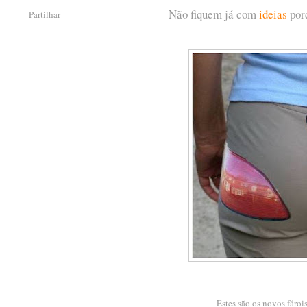
Não fiquem já com
ideias
porq
Partilhar
Estes são os novos fároi