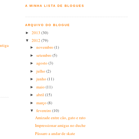
A MINHA LISTA DE BLOGUES
ARQUIVO DO BLOGUE
2013
(30)
►
2012
(79)
▼
ntiga
novembro
(1)
►
setembro
(5)
►
agosto
(3)
►
julho
(2)
►
junho
(11)
►
maio
(11)
►
abril
(15)
►
março
(8)
►
fevereiro
(10)
▼
Amizade entre cão, gato e rato
Impressionar amigas no duche
Pássaro a andar de skate