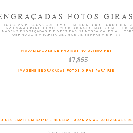
ENGRAÇADAS FOTOS GIRAS
 TODAS AS PESSOAS QUE O VISITEM. RIAM, OU SE QUISEREM CH
AR ENVIEM-NAS PARA O EMAIL CHOREARIR@HOTMAIL.COM E TERE
 IMAGENS ENGRAÇADAS E DIVERTIDAS NA NOSSA GALERIA... ESP
OBRIGADO E A PARTIR DE AGORA É SEMPRE A RIR ))))
VISUALIZAÇÕES DE PÁGINAS NO ÚLTIMO MÊS
17,855
IMAGENS ENGRAÇADAS FOTOS GIRAS PARA RIR
Fotografias engraçadas e Imagens giras com comentários de chorar a rir
O SEU EMAIL EM BAIXO E RECEBA TODAS AS ACTUALIZAÇÕES D
Enter your email address: