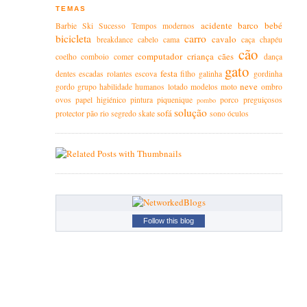
TEMAS
acidente
barco
bebé
Barbie
Ski
Sucesso
Tempos modernos
bicicleta
carro
cavalo
breakdance
cabelo
cama
caça
chapéu
cão
computador
criança
cães
coelho
comboio
comer
dança
gato
festa
dentes
escadas rolantes
escova
filho
galinha
gordinha
neve
gordo
grupo
habilidade
humanos
lotado
modelos
moto
ombro
ovos
papel higiénico
pintura
piquenique
porco
preguiçosos
pombo
solução
sofá
protector
pão
rio
segredo
skate
sono
óculos
Follow this blog