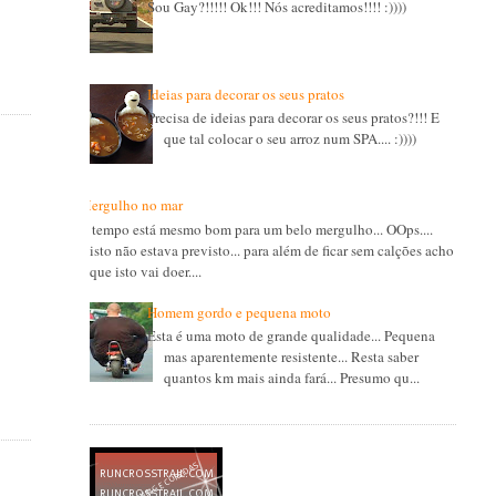
Sou Gay?!!!!! Ok!!! Nós acreditamos!!!! :))))
Ideias para decorar os seus pratos
Precisa de ideias para decorar os seus pratos?!!! E
que tal colocar o seu arroz num SPA.... :))))
Mergulho no mar
O tempo está mesmo bom para um belo mergulho... OOps....
isto não estava previsto... para além de ficar sem calções acho
que isto vai doer....
Homem gordo e pequena moto
Esta é uma moto de grande qualidade... Pequena
mas aparentemente resistente... Resta saber
quantos km mais ainda fará... Presumo qu...