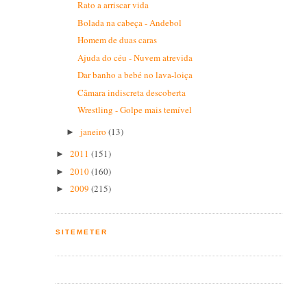
Rato a arriscar vida
Bolada na cabeça - Andebol
Homem de duas caras
Ajuda do céu - Nuvem atrevida
Dar banho a bebé no lava-loiça
Câmara indiscreta descoberta
Wrestling - Golpe mais temível
janeiro
(13)
►
2011
(151)
►
2010
(160)
►
2009
(215)
►
SITEMETER