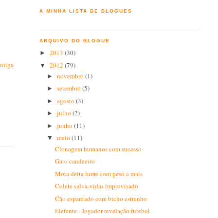
A MINHA LISTA DE BLOGUES
ARQUIVO DO BLOGUE
2013
(30)
►
ntiga
2012
(79)
▼
novembro
(1)
►
setembro
(5)
►
agosto
(3)
►
julho
(2)
►
junho
(11)
►
maio
(11)
▼
Clonagem humanos com sucesso
Gato candeeiro
Mota deita lume com peso a mais
Colete salva-vidas improvisado
Cão espantado com bicho estranho
Elefante - Jogador revelação futebol