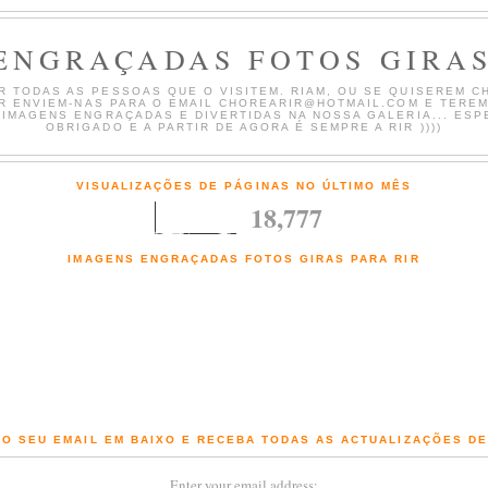
ENGRAÇADAS FOTOS GIRAS
 TODAS AS PESSOAS QUE O VISITEM. RIAM, OU SE QUISEREM CH
AR ENVIEM-NAS PARA O EMAIL CHOREARIR@HOTMAIL.COM E TERE
 IMAGENS ENGRAÇADAS E DIVERTIDAS NA NOSSA GALERIA... ESP
OBRIGADO E A PARTIR DE AGORA É SEMPRE A RIR ))))
VISUALIZAÇÕES DE PÁGINAS NO ÚLTIMO MÊS
18,777
IMAGENS ENGRAÇADAS FOTOS GIRAS PARA RIR
Fotografias engraçadas e Imagens giras com comentários de chorar a rir
O SEU EMAIL EM BAIXO E RECEBA TODAS AS ACTUALIZAÇÕES D
Enter your email address: