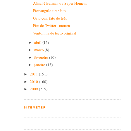
Afinal é Batman ou Super-Homem
Pior angulo tirar foto
Gato com fato de leão
Fim do Twitter - morreu
Ventoinha de tecto original
abril
(15)
►
março
(8)
►
fevereiro
(10)
►
janeiro
(13)
►
2011
(151)
►
2010
(160)
►
2009
(215)
►
SITEMETER