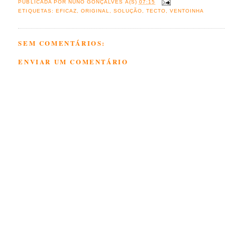
PUBLICADA POR
NUNO GONÇALVES
À(S)
07:15
ETIQUETAS:
EFICAZ
,
ORIGINAL
,
SOLUÇÃO
,
TECTO
,
VENTOINHA
SEM COMENTÁRIOS:
ENVIAR UM COMENTÁRIO