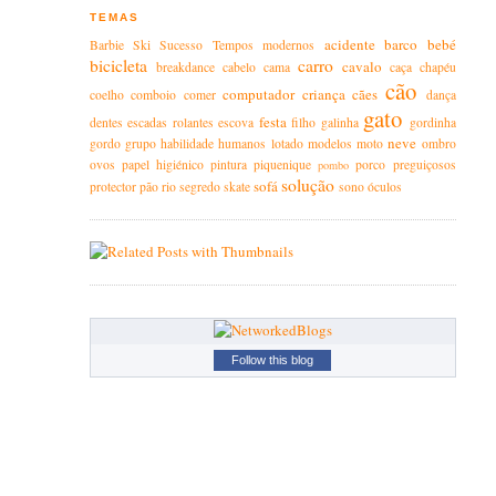
TEMAS
acidente
barco
bebé
Barbie
Ski
Sucesso
Tempos modernos
bicicleta
carro
cavalo
breakdance
cabelo
cama
caça
chapéu
cão
computador
criança
cães
coelho
comboio
comer
dança
gato
festa
dentes
escadas rolantes
escova
filho
galinha
gordinha
neve
gordo
grupo
habilidade
humanos
lotado
modelos
moto
ombro
ovos
papel higiénico
pintura
piquenique
porco
preguiçosos
pombo
solução
sofá
protector
pão
rio
segredo
skate
sono
óculos
Follow this blog