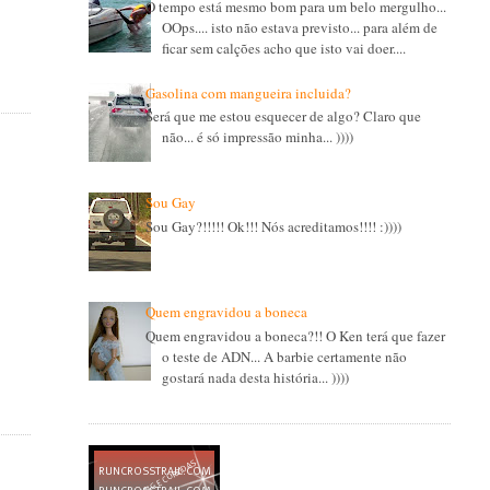
O tempo está mesmo bom para um belo mergulho...
OOps.... isto não estava previsto... para além de
ficar sem calções acho que isto vai doer....
Gasolina com mangueira incluida?
Será que me estou esquecer de algo? Claro que
não... é só impressão minha... ))))
Sou Gay
Sou Gay?!!!!! Ok!!! Nós acreditamos!!!! :))))
Quem engravidou a boneca
Quem engravidou a boneca?!! O Ken terá que fazer
o teste de ADN... A barbie certamente não
gostará nada desta história... ))))