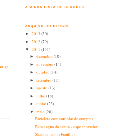
A MINHA LISTA DE BLOGUES
ARQUIVO DO BLOGUE
2013
(30)
►
2012
(79)
►
2011
(151)
▼
dezembro
(10)
►
novembro
(14)
►
ntiga
outubro
(14)
►
setembro
(11)
►
agosto
(13)
►
julho
(18)
►
junho
(23)
►
maio
(20)
▼
Bicicleta com carrinho de compras
Beber agua da sanita - copo inovador
Skate tamanho Familiar