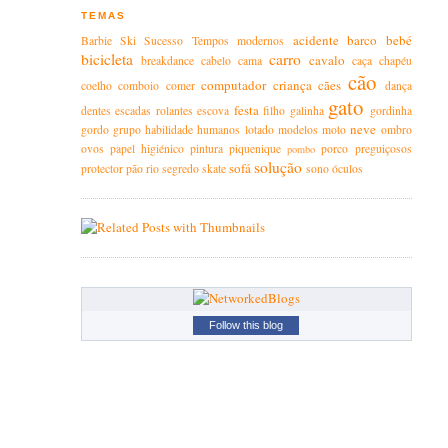
TEMAS
acidente
barco
bebé
Barbie
Ski
Sucesso
Tempos modernos
bicicleta
carro
cavalo
breakdance
cabelo
cama
caça
chapéu
cão
computador
criança
cães
coelho
comboio
comer
dança
gato
festa
dentes
escadas rolantes
escova
filho
galinha
gordinha
neve
gordo
grupo
habilidade
humanos
lotado
modelos
moto
ombro
ovos
papel higiénico
pintura
piquenique
porco
preguiçosos
pombo
solução
sofá
protector
pão
rio
segredo
skate
sono
óculos
Follow this blog