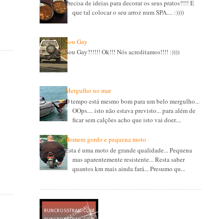
Precisa de ideias para decorar os seus pratos?!!! E
que tal colocar o seu arroz num SPA.... :))))
Sou Gay
Sou Gay?!!!!! Ok!!! Nós acreditamos!!!! :))))
Mergulho no mar
O tempo está mesmo bom para um belo mergulho...
OOps.... isto não estava previsto... para além de
ficar sem calções acho que isto vai doer....
Homem gordo e pequena moto
Esta é uma moto de grande qualidade... Pequena
mas aparentemente resistente... Resta saber
quantos km mais ainda fará... Presumo qu...