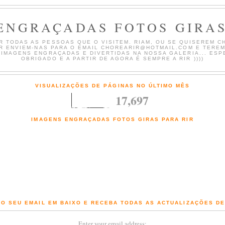
ENGRAÇADAS FOTOS GIRAS
 TODAS AS PESSOAS QUE O VISITEM. RIAM, OU SE QUISEREM CH
AR ENVIEM-NAS PARA O EMAIL CHOREARIR@HOTMAIL.COM E TERE
 IMAGENS ENGRAÇADAS E DIVERTIDAS NA NOSSA GALERIA... ESP
OBRIGADO E A PARTIR DE AGORA É SEMPRE A RIR ))))
VISUALIZAÇÕES DE PÁGINAS NO ÚLTIMO MÊS
17,697
IMAGENS ENGRAÇADAS FOTOS GIRAS PARA RIR
Fotografias engraçadas e Imagens giras com comentários de chorar a rir
O SEU EMAIL EM BAIXO E RECEBA TODAS AS ACTUALIZAÇÕES D
Enter your email address: